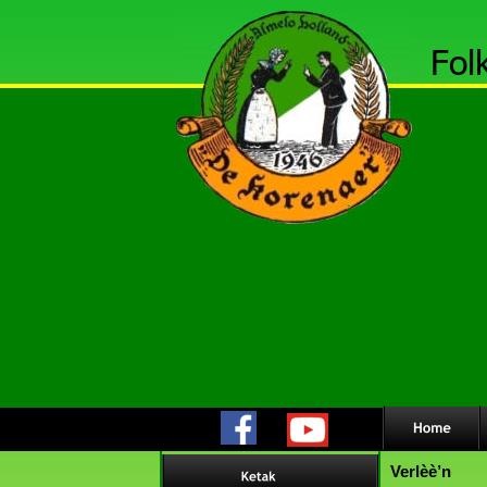
Fol
Verlèè’n