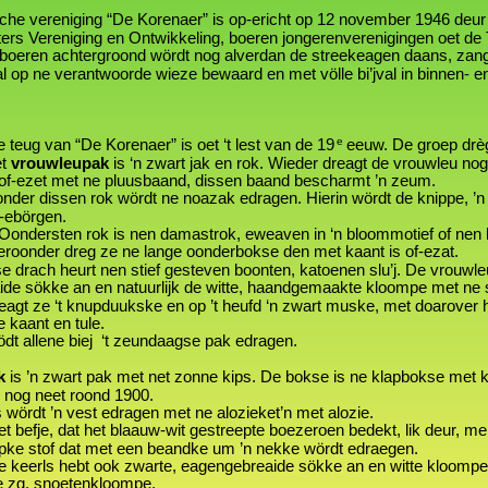
ische vereniging “De Korenaer” is op-ericht op 12 november 1946 deur
rs Vereniging en Ontwikkeling, boeren jongerenverenigingen oet de
boeren achtergroond wördt nog alverdan de streekeagen daans, zang
l op ne verantwoorde wieze bewaard en met völle bi’jval in binnen- e
e
e teug van “De Korenaer” is oet ‘t lest van de 19
 eeuw. De groep dr
et 
vrouwleupak
 is ‘n zwart jak en rok. Wieder dreagt de vrouwleu n
    is of-ezet met ne pluusbaand, dissen baand bescharmt ’n zeum.
    Oonder dissen rok wördt ne noazak edragen. Hierin wördt de knippe,
 op-ebörgen.
    ’n Oondersten rok is nen damastrok, eweaven in ‘n bloommotief of ne
    Hieroonder dreg ze ne lange oonderbokse den met kaant is of-ezat.
se drach heurt nen stief gesteven boonten, katoenen slu’j. De vrouwle
de sökke an en natuurlijk de witte, haandgemaakte kloompe met ne s
eagt ze ‘t knupduukske en op ’t heufd ‘n zwart muske, met doarover
 kaant en tule.
 allene biej  ‘t zeundaagse pak edragen.
k
 is ’n zwart pak met net zonne kips. De bokse is ne klapbokse met 
r nog neet roond 1900.
s wördt ’n vest edragen met ne alozieket’n met alozie.
     Het befje, dat het blaauw-wit gestreepte boezeroen bedekt, lik deur, m
     läpke stof dat met een beandke um ’n nekke wördt edraegen.
     De keerls hebt ook zwarte, eagengebreaide sökke an en witte kloomp
    de zg. snoetenkloompe.