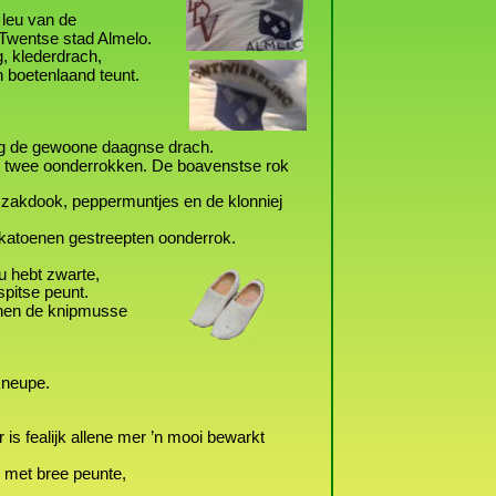
 leu van de 
 Twentse stad Almelo.
, klederdrach, 
n boetenlaand teunt.
èg de gewoone daagnse drach.
og twee oonderrokken. De boavenstse rok 
 ’n zakdook, peppermuntjes en de klonniej
n katoenen gestreepten oonderrok.   
u hebt zwarte, 
pitse peunt.
 hen de knipmusse 
kneupe. 
er is fealijk allene mer ’n mooi bewarkt  
e met bree peunte, 